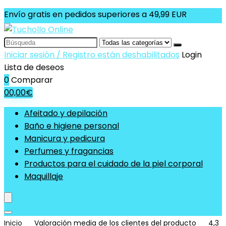
Envío gratis en pedidos superiores a 49,99 EUR
Search
for:
Iniciar sesión / Registro están deshabilitados
Login
Lista de deseos
0
Comparar
0
0,00
€
Afeitado y depilación
Baño e higiene personal
Manicura y pedicura
Perfumes y fragancias
Productos para el cuidado de la piel corporal
Maquillaje
Inicio
Valoración media de los clientes del producto
4,3