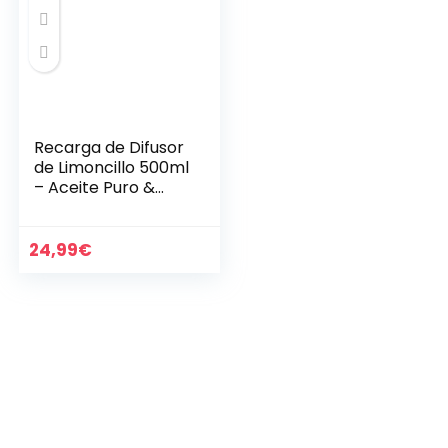
Recarga de Difusor
de Limoncillo 500ml
– Aceite Puro &
Natural Limoncillo –
Fragancias de
Ambiente Intensas
24,99
€
y Duraderas…