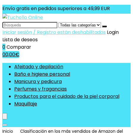
Envío gratis en pedidos superiores a 49,99 EUR
Search
for:
Iniciar sesión / Registro están deshabilitados
Login
Lista de deseos
0
Comparar
0
0,00
€
Afeitado y depilación
Baño e higiene personal
Manicura y pedicura
Perfumes y fragancias
Productos para el cuidado de la piel corporal
Maquillaje
Inicio
Clasificación en los más vendidos de Amazon del