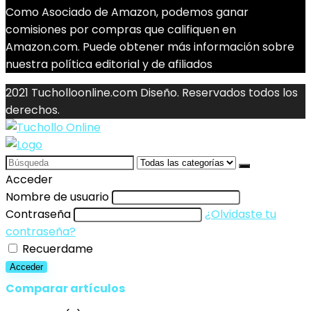
Como Asociado de Amazon, podemos ganar
comisiones por compras que califiquen en
Amazon.com. Puede obtener más información sobre
nuestra política editorial y de afiliados
2021 Tucholloonline.com Diseño. Reservados todos los
derechos.
Search
for:
Acceder
Nombre de usuario
Contraseña
¿Olvidaste tu
contraseña?
Recuerdame
Acceder
Comparar artículos