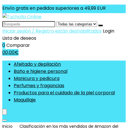
Envío gratis en pedidos superiores a 49,99 EUR
Search
for:
Iniciar sesión / Registro están deshabilitados
Login
Lista de deseos
0
Comparar
0
0,00
€
Afeitado y depilación
Baño e higiene personal
Manicura y pedicura
Perfumes y fragancias
Productos para el cuidado de la piel corporal
Maquillaje
Inicio
Clasificación en los más vendidos de Amazon del