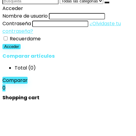
Search
for:
Acceder
Nombre de usuario
Contraseña
¿Olvidaste tu
contraseña?
Recuerdame
Acceder
Comparar artículos
Total (
0
)
Comparar
0
Shopping cart