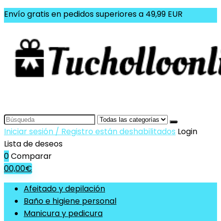
Envío gratis en pedidos superiores a 49,99 EUR
Search
for:
Iniciar sesión / Registro están deshabilitados
Login
Lista de deseos
0
Comparar
0
0,00
€
Afeitado y depilación
Baño e higiene personal
Manicura y pedicura