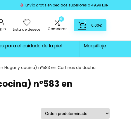
Envío gratis en pedidos superiores a 49,99 EUR
0
0
0,00
€
ogin
Comparar
Lista de deseos
s para el cuidado de la piel
Maquillaje
l
 en Hogar y cocina) nº583 en Cortinas de ducha
 cocina) nº583 en