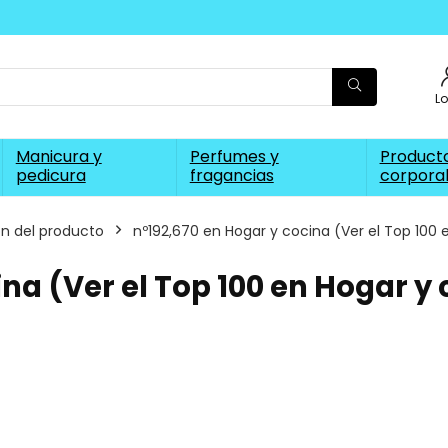
L
Manicura y
Perfumes y
Producto
pedicura
fragancias
corpora
on del producto
nº192,670 en Hogar y cocina (Ver el Top 100
ina (Ver el Top 100 en Hogar y