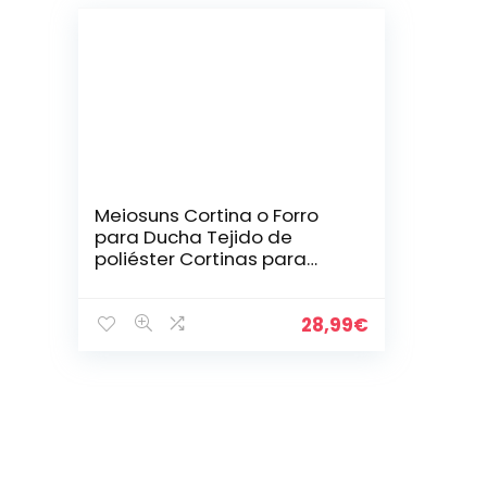
Meiosuns Cortina o Forro
para Ducha Tejido de
poliéster Cortinas para
Ducha Forro para Cortina
Resistente a los Hongos y…
28,99
€