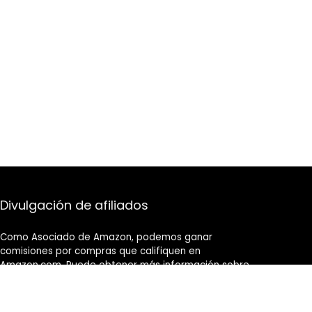
Divulgación de afiliados
Como Asociado de Amazon, podemos ganar
comisiones por compras que califiquen en
Amazon.com. Puede obtener más información sobre
nuestra política editorial y de afiliados