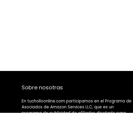
Sobre nosotras
En tucholloonline.com participamos en el Programa de
Asociados de Amazon Services LLC, que es un
programa de publicidad de afiliados diseñado para
proporcionar un medio para que los sitios web ganen
tarifas de publicidad mediante publicidad y enlaces a
amazon.com.