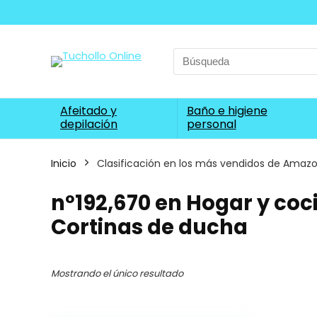
Search
for:
Afeitado y
Baño e higiene
depilación
personal
Inicio
Clasificación en los más vendidos de Amaz
nº192,670 en Hogar y coc
Cortinas de ducha
Mostrando el único resultado