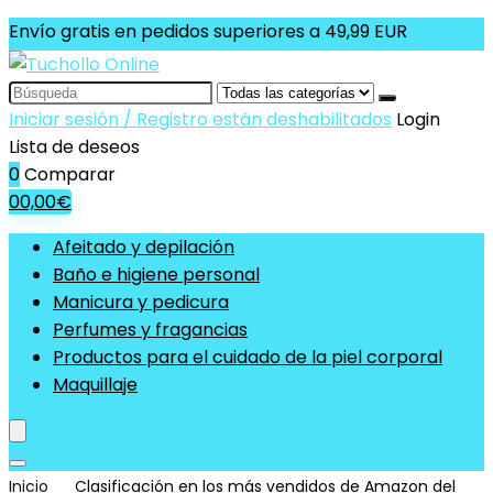
Envío gratis en pedidos superiores a 49,99 EUR
Search
for:
Iniciar sesión / Registro están deshabilitados
Login
Lista de deseos
0
Comparar
0
0,00
€
Afeitado y depilación
Baño e higiene personal
Manicura y pedicura
Perfumes y fragancias
Productos para el cuidado de la piel corporal
Maquillaje
Inicio
Clasificación en los más vendidos de Amazon del