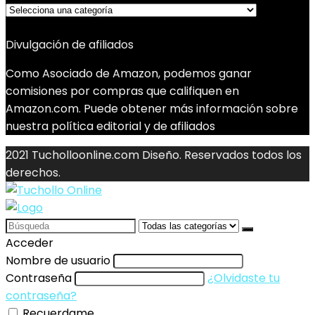
Divulgación de afiliados
Como Asociado de Amazon, podemos ganar
comisiones por compras que califiquen en
Amazon.com. Puede obtener más información sobre
nuestra política editorial y de afiliados
2021 Tucholloonline.com Diseño. Reservados todos los
derechos.
Search
for:
Acceder
Nombre de usuario
Contraseña
¿Olvidaste tu
contraseña?
Recuerdame