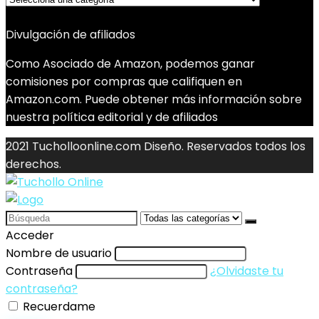
Divulgación de afiliados
Como Asociado de Amazon, podemos ganar
comisiones por compras que califiquen en
Amazon.com. Puede obtener más información sobre
nuestra política editorial y de afiliados
2021 Tucholloonline.com Diseño. Reservados todos los
derechos.
Search
for:
Acceder
Nombre de usuario
Contraseña
¿Olvidaste tu
contraseña?
Recuerdame