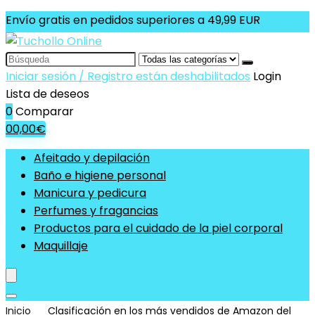
Envío gratis en pedidos superiores a 49,99 EUR
Search
for:
Iniciar sesión / Registro están deshabilitados
Login
Lista de deseos
0
Comparar
0
0,00
€
Afeitado y depilación
Baño e higiene personal
Manicura y pedicura
Perfumes y fragancias
Productos para el cuidado de la piel corporal
Maquillaje
Inicio
Clasificación en los más vendidos de Amazon del