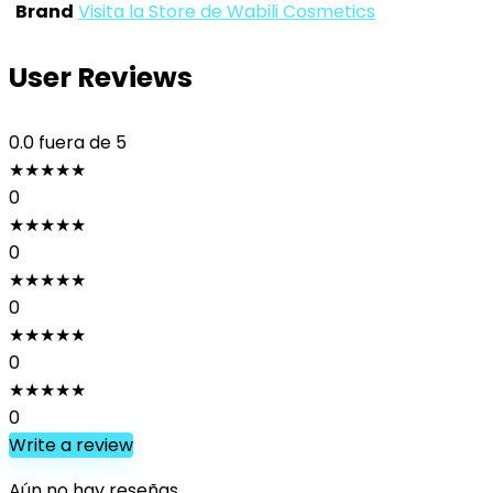
Brand
Visita la Store de Wabili Cosmetics
User Reviews
0.0
fuera de 5
★
★
★
★
★
0
★
★
★
★
★
0
★
★
★
★
★
0
★
★
★
★
★
0
★
★
★
★
★
0
Write a review
Aún no hay reseñas.