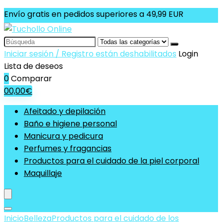
Envío gratis en pedidos superiores a 49,99 EUR
Search
for:
Iniciar sesión / Registro están deshabilitados
Login
Lista de deseos
0
Comparar
0
0,00
€
Afeitado y depilación
Baño e higiene personal
Manicura y pedicura
Perfumes y fragancias
Productos para el cuidado de la piel corporal
Maquillaje
Inicio
Belleza
Productos para el cuidado de los