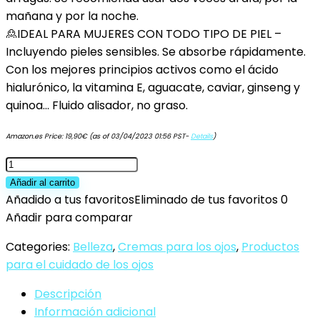
mañana y por la noche.
🙎IDEAL PARA MUJERES CON TODO TIPO DE PIEL –
Incluyendo pieles sensibles. Se absorbe rápidamente.
Con los mejores principios activos como el ácido
hialurónico, la vitamina E, aguacate, caviar, ginseng y
quinoa… Fluido alisador, no graso.
Amazon.es Price:
19,90
€
(as of 03/04/2023 01:56 PST-
Details
)
Wabili
Cosmetics
Añadir al carrito
-
Añadido a tus favoritos
Eliminado de tus favoritos
0
Contorno
Añadir para comparar
de
Categories:
Belleza
,
Cremas para los ojos
,
Productos
Ojos
para el cuidado de los ojos
Antiarrugas,
Hidratante
Descripción
con
Información adicional