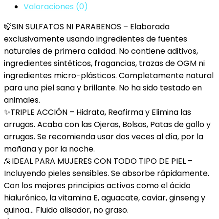
Aguacate
Valoraciones (0)
y
🍃SIN SULFATOS NI PARABENOS – Elaborada
Ácido
exclusivamente usando ingredientes de fuentes
Hialurónico
naturales de primera calidad. No contiene aditivos,
|
ingredientes sintéticos, fragancias, trazas de OGM ni
Tratamiento
ingredientes micro-plásticos. Completamente natural
Natural
para una piel sana y brillante. No ha sido testado en
Anti…
animales.
cantidad
✨TRIPLE ACCIÓN – Hidrata, Reafirma y Elimina las
arrugas. Acaba con las Ojeras, Bolsas, Patas de gallo y
arrugas. Se recomienda usar dos veces al día, por la
mañana y por la noche.
🙎IDEAL PARA MUJERES CON TODO TIPO DE PIEL –
Incluyendo pieles sensibles. Se absorbe rápidamente.
Con los mejores principios activos como el ácido
hialurónico, la vitamina E, aguacate, caviar, ginseng y
quinoa… Fluido alisador, no graso.