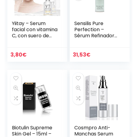
Yiitay – Serum
Sensilis Pure
facial con vitamina
Perfection –
C, con suero de
Sérum Refinador
ácido hialurónico,
Antiedad – 30 ml
crema hidratante,
crema
3,80
€
31,53
€
blanqueadora,
antiedad y…
Biotulin Supreme
Cosmpro Anti-
Skin Gel – 15ml –
Manchas Serum