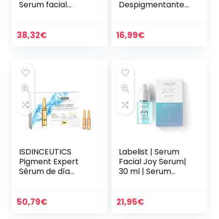
Serum facial
Despigmentante
antiarrugas para
Manchas Facial,
mujer y hombre –
45ml manchas
Ácido Hialuronico –
cara eliminación,
38,32
€
16,99
€
Ingredientes…
para el Cuidado
Facial de Día y…
ISDINCEUTICS
Labelist | Serum
Pigment Expert
Facial Joy Serum|
Sérum de día
30 ml | Serum
Corrector
Hidratante Facial |
Despigmentante
Todo Tipo de
con Acción
Pieles | Estimula la
50,79
€
21,95
€
Antimanchas
Producción de…