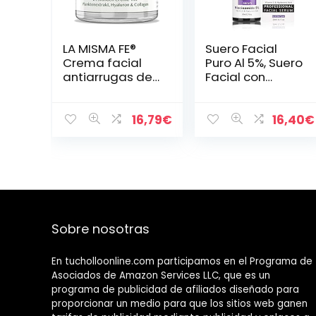
LA MISMA FE®
Suero Facial
Crema facial
Puro Al 5%, Suero
antiarrugas de
Facial con
DNA, 24 horas,
Niacinamida,
extracto de
Vitamina e y
planctón, ácido
ácido
16,79
€
16,40
€
hialurónico,
Hialurónico,
colágeno de
Suero Facial
cristal, 50…
Hidratante…
Sobre nosotras
En tucholloonline.com participamos en el Programa de
Asociados de Amazon Services LLC, que es un
programa de publicidad de afiliados diseñado para
proporcionar un medio para que los sitios web ganen