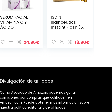
SERUM FACIAL
ISDIN
VITAMINA C Y
Isdinceutics
ÁCIDO
Instant Flash (5
HIALURÓNICO –
Ampollas Con
Mejor Serum
Efecto De
Antiedad
Lifting)
24,95
€
13,90
€
Mejorada con
Vitaminas A, E –
Serum
Antimanchas y…
Divulgación de afiliados
Como Asociado de Amazon, podemos ganar
comisiones por compras que califiquen en
Amazon.com. Puede obtener más información sobre
nuestra política editorial y de afiliados