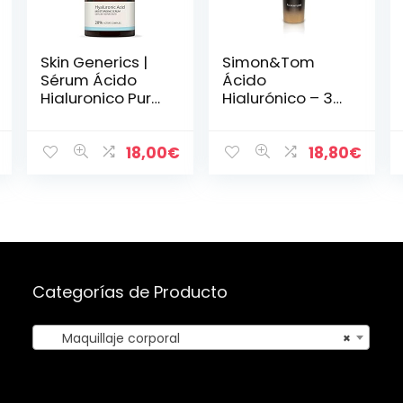
Skin Generics |
Simon&Tom
Sérum Ácido
Ácido
Hialuronico Puro
Hialurónico – 30
Orgánico | 30ml
ml – Sérum
| Concentrado
Facial con Ácido
Hidratante que
Hialurónico y
18,00
€
18,80
€
Regenera y
Vitamina C –
Aumenta la…
Células Madres
de Argán – Anti…
Categorías de Producto
Maquillaje corporal
×