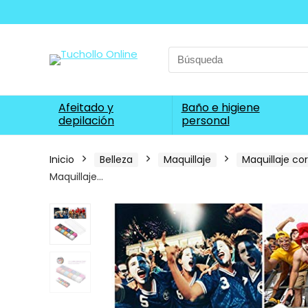
Search
for:
Afeitado y
Baño e higiene
depilación
personal
Inicio
Belleza
Maquillaje
Maquillaje co
Maquillaje…