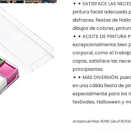
✦ ✦ SATISFACE LAS NECE
pintura facial adecuada p
disfraces, fiestas de Hal
dibujos de colores, pintur
✦ ✦ ACEITE DE PINTURA P
excepcionalmente bien pa
corporal, como el trabajo 
capas, satisface las nece
principiantes.
✦ ✦ MÁS DIVERSIÓN: puede
en una cálida fiesta de pi
especialmente para los n
festivales, Halloween y ma
Amazon.es Price:
19,19
€
(as of 10/04