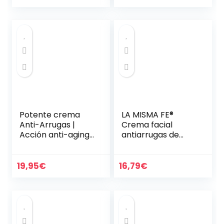
Retinol, Ácido…
o con vitamina C
Potente crema
LA MISMA FE®
Anti-Arrugas |
Crema facial
Acción anti-aging,
antiarrugas de
lifting e hidratante
DNA, 24 horas,
| Tratamiento con
extracto de
Ácido Hialurónico y
planctón, ácido
19,95
€
16,79
€
Colágeno…
hialurónico,
colágeno de
cristal, 50…