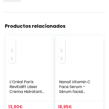
Productos relacionados
L’Oréal París
Nanoil Vitamin C
Revitalift Láser
Face Serum –
Crema Hidratante
Sérum facial
SPF25 Cuidado
aclarador,
Anti-Edad Triple
iluminador y
Eficacia, con Pro-
antienvejecimient
13,90
€
18,95
€