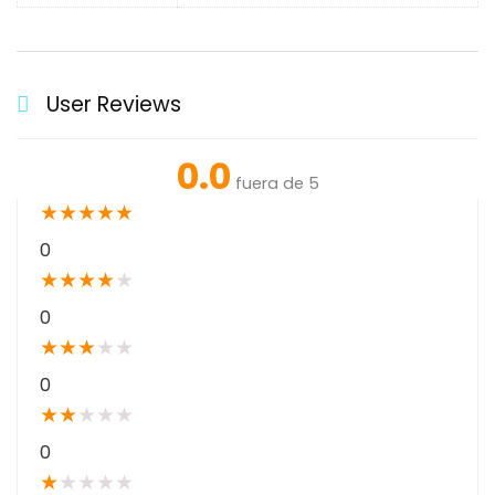
User Reviews
0.0
fuera de 5
★
★
★
★
★
0
★
★
★
★
★
0
★
★
★
★
★
0
★
★
★
★
★
0
★
★
★
★
★